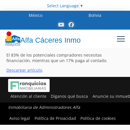
Select Language
▼
México
Bolivia
Alfa Cáceres Inmo
El 83% de los potenciales compradores necesitas
financiación, mientras que un 17% paga al contado.
Descargar artículo
.
Atención al cliente
Díganos qué busca
Anuncie su inmueb
Inmobiliaria de Administradores Alfa
Aviso legal
Política de Privacidad
Política de cookies