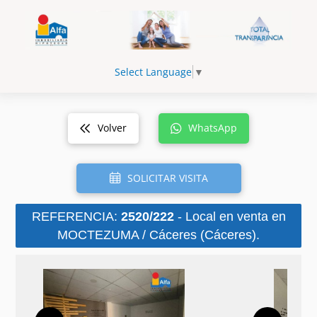
Select Language
▼
Volver
WhatsApp
SOLICITAR VISITA
REFERENCIA:
2520/222
- Local en venta en
MOCTEZUMA / Cáceres (Cáceres).