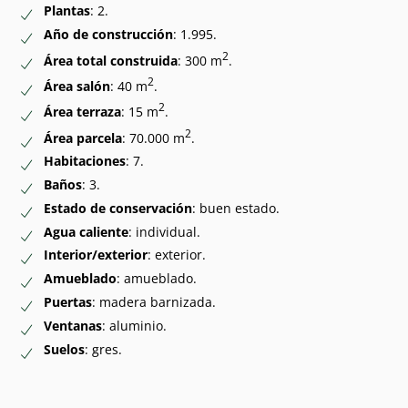
Plantas
: 2.
Año de construcción
: 1.995.
2
Área total construida
: 300 m
.
2
Área salón
: 40 m
.
2
Área terraza
: 15 m
.
2
Área parcela
: 70.000 m
.
Habitaciones
: 7.
Baños
: 3.
Estado de conservación
: buen estado.
Agua caliente
: individual.
Interior/exterior
: exterior.
Amueblado
: amueblado.
Puertas
: madera barnizada.
Ventanas
: aluminio.
Suelos
: gres.