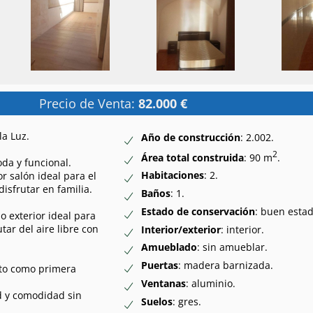
Precio de Venta:
82.000 €
la Luz.
Año de construcción
: 2.002.
2
Área total construida
: 90 m
.
da y funcional.
Habitaciones
: 2.
 salón ideal para el
disfrutar en familia.
Baños
: 1.
Estado de conservación
: buen estad
o exterior ideal para
tar del aire libre con
Interior/exterior
: interior.
Amueblado
: sin amueblar.
Puertas
: madera barnizada.
nto como primera
Ventanas
: aluminio.
d y comodidad sin
Suelos
: gres.