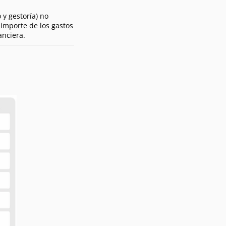
 y gestoría) no
l importe de los gastos
anciera.