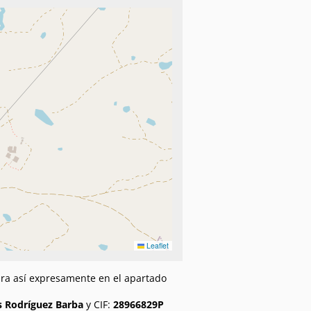
Leaflet
gura así expresamente en el apartado
s Rodríguez Barba
y CIF:
28966829P