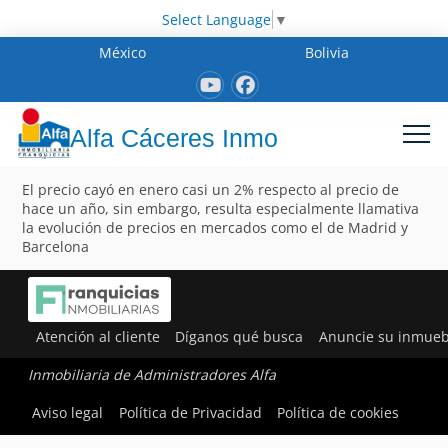
Select Language
▼
México
Bolivia
Alfa Cáceres Inmo
El precio cayó en enero casi un 2% respecto al precio de
hace un año, sin embargo, resulta especialmente llamativa
la evolución de precios en mercados como el de Madrid y
Barcelona
Atención al cliente
Díganos qué busca
Anuncie su inmueb
Inmobiliaria de Administradores Alfa
Aviso legal
Política de Privacidad
Política de cookies