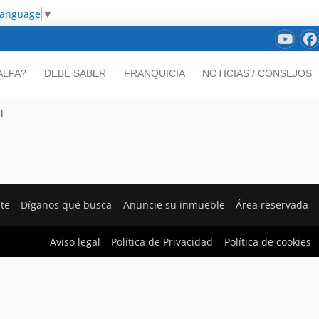
Language
▼
ALFA?
DEBE SABER
FRANQUICIA
NOTICIAS / CONSEJOS
l
nte
Díganos qué busca
Anuncie su inmueble
Área reservada
Aviso legal
Política de Privacidad
Política de cookies