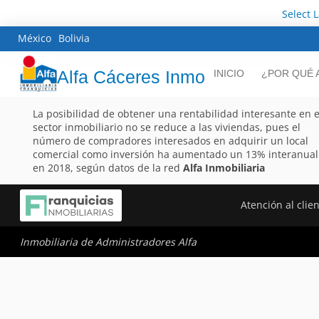
Select 
México
Bolivia
Alfa Cáceres Inmo
INICIO
¿POR QUÉ 
La posibilidad de obtener una rentabilidad interesante en e
sector inmobiliario no se reduce a las viviendas, pues el
número de compradores interesados en adquirir un local
comercial como inversión ha aumentado un 13% interanual
en 2018, según datos de la red
Alfa Inmobiliaria
Atención al clie
Inmobiliaria de Administradores Alfa