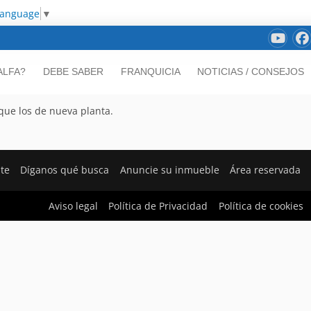
Language
▼
ALFA?
DEBE SABER
FRANQUICIA
NOTICIAS / CONSEJOS
que los de nueva planta.
nte
Díganos qué busca
Anuncie su inmueble
Área reservada
Aviso legal
Política de Privacidad
Política de cookies