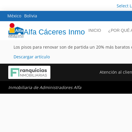
Select 
México
Bolivia
Alfa Cáceres Inmo
INICIO
¿POR QUÉ 
Los pisos para renovar son de partida un 20% más baratos 
Descargar artículo
Atención al clie
Inmobiliaria de Administradores Alfa