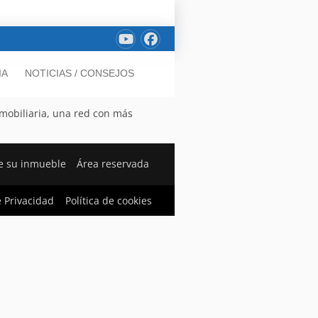
IA
NOTICIAS / CONSEJOS
nmobiliaria, una red con más
e su inmueble
Área reservada
e Privacidad
Política de cookies