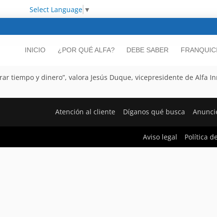
Select Language
▼
INICIO
¿POR QUÉ ALFA?
DEBE SABER
FRANQUIC
ar tiempo y dinero”, valora Jesús Duque, vicepresidente de Alfa I
Atención al cliente
Díganos qué busca
Anunci
Aviso legal
Política d