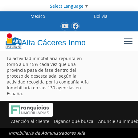
Select Language
▼
México
Bolivia
Alfa Cáceres Inmo
La actividad inmobiliaria repunta en
torno a un 15% cada vez que una
provincia pasa de fase dentro del
proceso de desescalada, según la
actividad recogida por la compañía Alfa
Inmobiliaria en sus 130 agencias en
España.
Atención al cliente
Díganos qué busca
Anuncie su inmueb
Inmobiliaria de Administradores Alfa