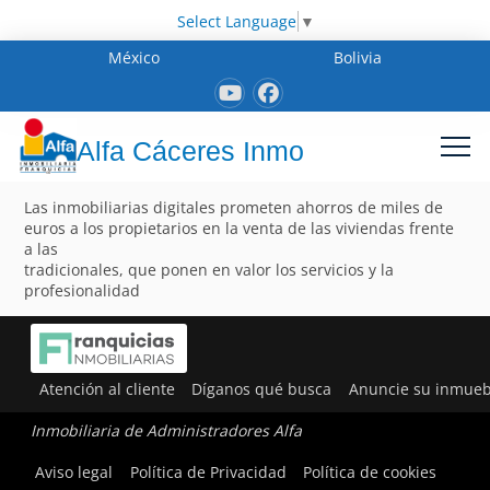
Select Language
▼
México
Bolivia
Alfa Cáceres Inmo
Las inmobiliarias digitales prometen ahorros de miles de
euros a los propietarios en la venta de las viviendas frente
a las
tradicionales, que ponen en valor los servicios y la
profesionalidad
Atención al cliente
Díganos qué busca
Anuncie su inmueb
Inmobiliaria de Administradores Alfa
Aviso legal
Política de Privacidad
Política de cookies