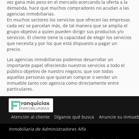
vez gana más peso en el mercado acercando la oferta a la
demanda, hace que muchos compradores no acudan a las
agencias inmobiliarias.
En muchos sectores los servicios que ofrecen las empresas
cada vez se parcelan más, de tal manera que se amplia el
grupo objetivo a quien pueden dirigir sus productos y/o
servicios. El cliente tiene la capacidad de elegir los servicios
que necesita y por los que está dispuesto a pagar un
precio.
Las agencias inmobiliarias podemos desarrollar un
importante papel ofreciendo nuestros servicios a todo el
público objetivo de nuestro negocio, que son todas
aquellas personas que quieran comprar o vender un
inmueble tanto con agencia como directamente entre
particulares.
Utilizamos cookies para ofrecerte la mejor experiencia en
nuestra web.
Atención al cliente
Díganos qué busca
Anuncie su inmueb
Puedes aprender más sobre qué cookies utilizamos o
desactivarlas en los
ajustes
.
Inmobiliaria de Administradores Alfa
Aceptar
Rechazar
Ajustes