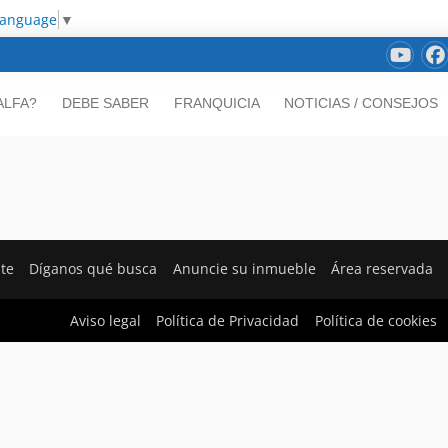
Language
▼
ALFA?
DEBE SABER
FRANQUICIA
NOTICIAS / CONSEJOS
nte
Díganos qué busca
Anuncie su inmueble
Área reservada
Aviso legal
Política de Privacidad
Política de cookies