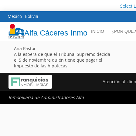
Select 
México
Bolivia
Alfa Cáceres Inmo
INICIO
¿POR QUÉ 
Ana Pastor
A la espera de que el Tribunal Supremo decida
el 5 de noviembre quién tiene que pagar el
impuesto de las hipotecas…
Atención al clie
Inmobiliaria de Administradores Alfa