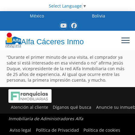
Select Language
▼
México
Bolivia
Alfa Cáceres Inmo
“Durante el primer minuto de una visita, el comprador ya
sabe si está interesado en esa vivienda o no” afirma Jesús
Duque, vicepresidente de la red Alfa Inmobiliaria con más
de 25 años de experiencia. Al igual que ocurre entre las
personas, la primera impresión cuenta, y mucho.
Atención al cliente
Díganos qué busca
Anuncie su inmueb
Inmobiliaria de Administradores Alfa
Aviso legal
Política de Privacidad
Política de cookies