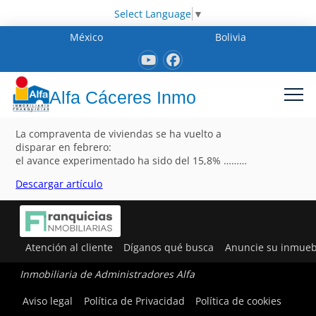
Select Language
▼
México
Bolivia
Alfa Cáceres Inmo
La compraventa de viviendas se ha vuelto a
disparar en febrero:
el avance experimentado ha sido del 15,8% ………
Descargar artículo
Atención al cliente
Díganos qué busca
Anuncie su inmueb
Inmobiliaria de Administradores Alfa
Aviso legal
Política de Privacidad
Política de cookies