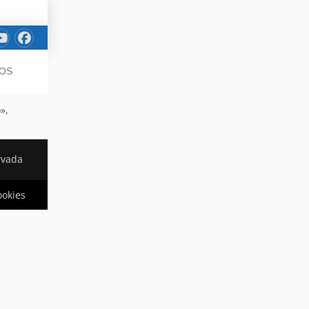
JOS
»,
rvada
ookies