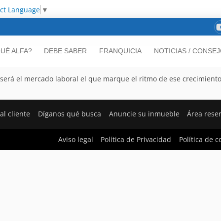
ect Language
▼
UÉ ALFA?
DEBE SABER
FRANQUICIA
NOTICIAS / CONSE
 será el mercado laboral el que marque el ritmo de ese crecimiento
al cliente
Díganos qué busca
Anuncie su inmueble
Área rese
Aviso legal
Política de Privacidad
Política de c