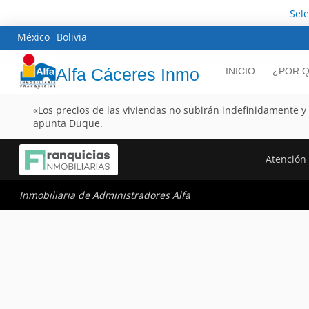
Sel
México
Bolivia
Alfa Cáceres Inmo
INICIO
¿POR Q
«Los precios de las viviendas no subirán indefinidamente y
apunta Duque.
Atención 
Inmobiliaria de Administradores Alfa