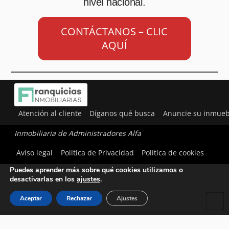
nivel nacional.
CONTÁCTANOS – CLIC
AQUÍ
Atención al cliente
Díganos qué busca
Anuncie su inmueb
Inmobiliaria de Administradores Alfa
Utilizamos cookies para ofrecerte la mejor experiencia en
Aviso legal
Política de Privacidad
Política de cookies
nuestra web.
Puedes aprender más sobre qué cookies utilizamos o
desactivarlas en los
ajustes
.
Aceptar
Rechazar
Ajustes