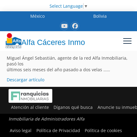
Select Language
▼
México
Bolivia
Alfa Cáceres Inmo
Miguel Ángel Sebastián, agente de la red Alfa Inmobiliaria,
pasó los
últimos seis meses del año pasado a dos velas ……
Descargar artículo
Atención al cliente
Díganos qué busca
Anuncie su inmueb
Inmobiliaria de Administradores Alfa
Aviso legal
Política de Privacidad
Política de cookies