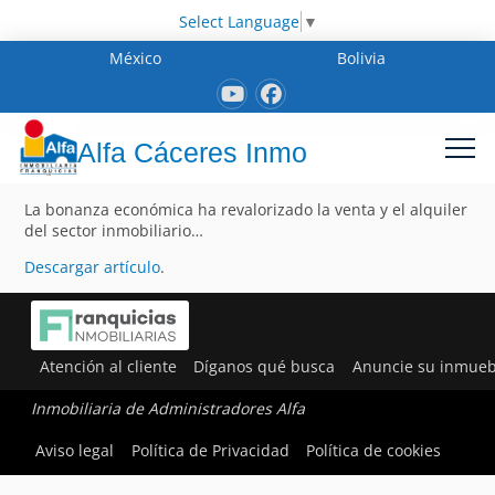
Select Language
▼
México
Bolivia
Alfa Cáceres Inmo
La bonanza económica ha revalorizado la venta y el alquiler
del sector inmobiliario…
Descargar artículo
.
Atención al cliente
Díganos qué busca
Anuncie su inmueb
Inmobiliaria de Administradores Alfa
Aviso legal
Política de Privacidad
Política de cookies