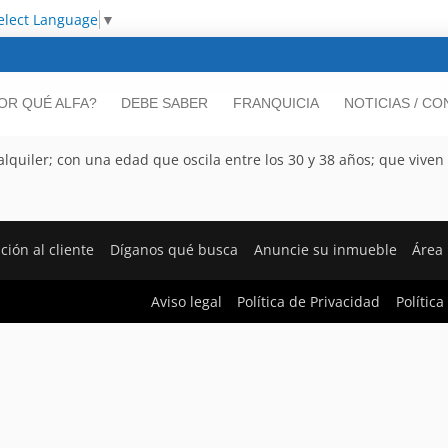
elect Language
▼
OR QUÉ ALFA?
DEBE SABER
FRANQUICIA
NOTICIAS / C
lquiler; con una edad que oscila entre los 30 y 38 años; que viven
ción al cliente
Díganos qué busca
Anuncie su inmueble
Área
Aviso legal
Política de Privacidad
Política