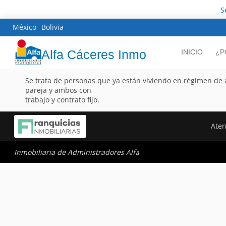
S
México
Bolivia
Alfa Cáceres Inmo
INICIO
¿P
Se trata de personas que ya están viviendo en régimen de a
pareja y ambos con
trabajo y contrato fijo.
Aten
Inmobiliaria de Administradores Alfa