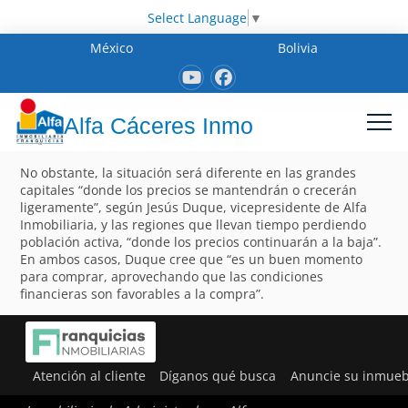
Select Language
▼
México
Bolivia
Alfa Cáceres Inmo
No obstante, la situación será diferente en las grandes
capitales “donde los precios se mantendrán o crecerán
ligeramente”, según Jesús Duque, vicepresidente de Alfa
Inmobiliaria, y las regiones que llevan tiempo perdiendo
población activa, “donde los precios continuarán a la baja”.
En ambos casos, Duque cree que “es un buen momento
para comprar, aprovechando que las condiciones
financieras son favorables a la compra”.
Atención al cliente
Díganos qué busca
Anuncie su inmueb