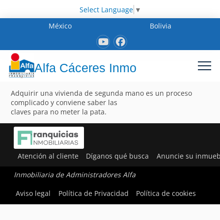
Select Language
▼
México
Bolivia
Alfa Cáceres Inmo
Adquirir una vivienda de segunda mano es un proceso
complicado y conviene saber las
claves para no meter la pata.
Atención al cliente
Díganos qué busca
Anuncie su inmueb
Inmobiliaria de Administradores Alfa
Aviso legal
Política de Privacidad
Política de cookies