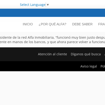
Select Language
▼
INICIO
¿POR QUÉ ALFA?
DEBE SABER
FRA
dente de la red Alfa Inmobiliaria, “funcionó muy bien justo despué
ente en manos de los bancos, y que ahora parece volver a funciona
Atención al cliente
Díganos qué busca
Aviso legal
Po