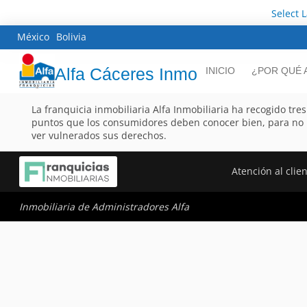
Select 
México
Bolivia
Alfa Cáceres Inmo
INICIO
¿POR QUÉ 
La franquicia inmobiliaria Alfa Inmobiliaria ha recogido tres
puntos que los consumidores deben conocer bien, para no
ver vulnerados sus derechos.
Atención al clie
Inmobiliaria de Administradores Alfa