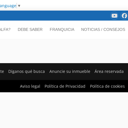
Language
▼
ALFA?
DEBE SABER
FRANQUICIA
NOTICIAS / CONSEJOS
nte
Díganos qué busca
Anuncie su inmueble
Área reservada
Aviso legal
Política de Privacidad
Política de cookies