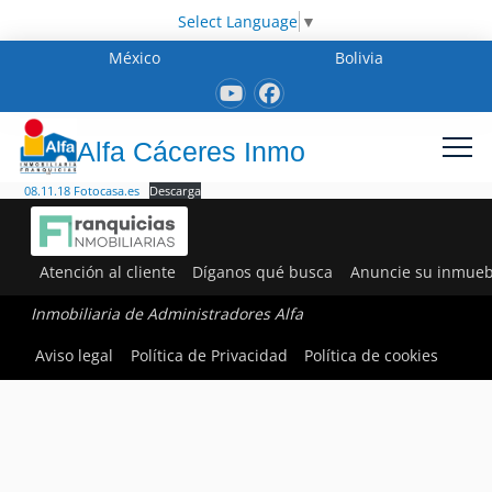
Select Language
▼
México
Bolivia
Alfa Cáceres Inmo
08.11.18 Fotocasa.es
Descarga
Atención al cliente
Díganos qué busca
Anuncie su inmueb
Inmobiliaria de Administradores Alfa
Aviso legal
Política de Privacidad
Política de cookies