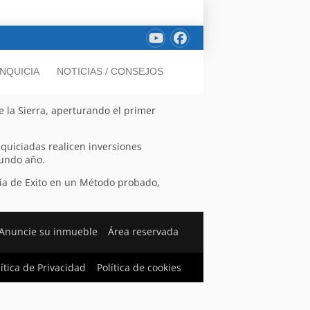
NQUICIA
NOTICIAS / CONSEJOS
e la Sierra, aperturando el primer
nquiciadas realicen inversiones
gundo año.
ía de Exito en un Método probado,
Anuncie su inmueble
Área reservada
lítica de Privacidad
Política de cookies