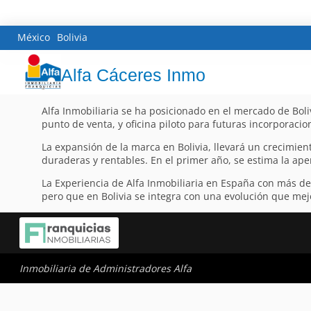
México
Bolivia
Alfa Cáceres Inmo
Alfa Inmobiliaria se ha posicionado en el mercado de Boli
punto de venta, y oficina piloto para futuras incorporacion
La expansión de la marca en Bolivia, llevará un crecimien
duraderas y rentables. En el primer año, se estima la ape
La Experiencia de Alfa Inmobiliaria en España con más d
pero que en Bolivia se integra con una evolución que mejo
Inmobiliaria de Administradores Alfa