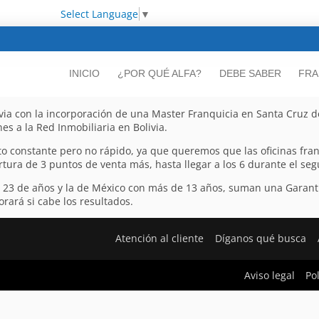
Select Language
▼
INICIO
¿POR QUÉ ALFA?
DEBE SABER
FRA
via con la incorporación de una Master Franquicia en Santa Cruz d
es a la Red Inmobiliaria en Bolivia.
to constante pero no rápido, ya que queremos que las oficinas fra
rtura de 3 puntos de venta más, hasta llegar a los 6 durante el se
e 23 de años y la de México con más de 13 años, suman una Garant
rará si cabe los resultados.
Atención al cliente
Díganos qué busca
Aviso legal
Po