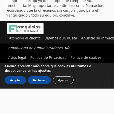
siempre con el apoyo del equipo que compone Alfa
Inmobiliaria. Muy importante continuar con la Formación,
recordando que la ofrecemos sin cargo alguno para el
franquiciado y todo su equipo, concluye.
Atención al cliente
Díganos qué busca
Anuncie su inmueb
Inmobiliaria de Administradores Alfa
Utilizamos cookies para ofrecerte la mejor experiencia en
Aviso legal
Política de Privacidad
Política de cookies
nuestra web.
Puedes aprender más sobre qué cookies utilizamos o
desactivarlas en los
ajustes
.
Aceptar
Rechazar
Ajustes